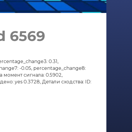
d 6569
rcentage_change3: 0.31,
change7: -0.05, percentage_change8:
а момент сигнала: 0.5902,
ено: yes 0.3728, Детали сходства: ID: