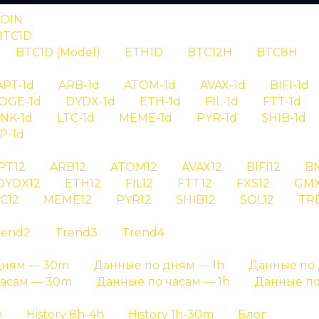
COIN
BTC1D
BTC1D (Model)
ETH1D
BTC12H
BTC8H
RYPTAN
APT-1d
ARB-1d
ATOM-1d
AVAX-1d
BIFI-1d
OGE-1d
DYDX-1d
ETH-1d
FIL-1d
FTT-1d
нал xrp30 id 
INK-1d
LTC-1d
MEME-1d
PYR-1d
SHIB-1d
P-1d
PT12
ARB12
ATOM12
AVAX12
BIFI12
B
 сигнала xrp30 id 6569 - детальная информация о с
DYDX12
ETH12
FIL12
FTT12
FXS12
GMX
C12
MEME12
PYR12
SHIB12
SOL12
TR
Главная страница
»
История сигналов
rend2
Trend3
Trend4
дням — 30m
Данные по дням — 1h
Данные по 
часам — 30m
Данные по часам — 1h
Данные по
h
History 8h-4h
History 1h-30m
Блог