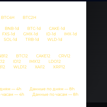
BTC4H
BTC2H
OV
BNB-1d
BTC-1d
CAKE-1d
FXS-1d
GMX-1d
ID-1d
IMX-1d
6569
SOL-1d
TRB-1d
WLD-1d
NB12
BTC12
CAKE12
CRV12
игнале криптовалют
12
ID12
IMX12
LDO12
B12
WLD12
XAI12
XRP12
дням — 4h
Данные по дням — 8h
 часам — 4h
Данные по часам — 8h