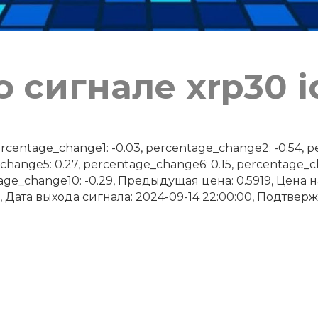
 сигнале xrp30 i
ntage_change1: -0.03, percentage_change2: -0.54, pe
change5: 0.27, percentage_change6: 0.15, percentage_
tage_change10: -0.29, Предыдущая цена: 0.5919, Цена н
 Дата выхода сигнала: 2024-09-14 22:00:00, Подтвержд