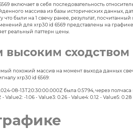
6569 включает в себя последовательность относите
йденного массива из базы исторических данных, дату 
у что были на 1 свечу ранее, результат, посчитанный
енений для xrp30 id 6569 представлены на график
яет реальный паттерн цены.
м высоким сходством
 самый похожий массив на момент выхода данных св
налу xrp30 id 6569:
а в 2024-08-13T20:30:00.000Z была 0.5794, через полчас
Value2: -1.06 - Value3: 0.26 - Value4: 0.12 - Value5: 0.28 -
графике