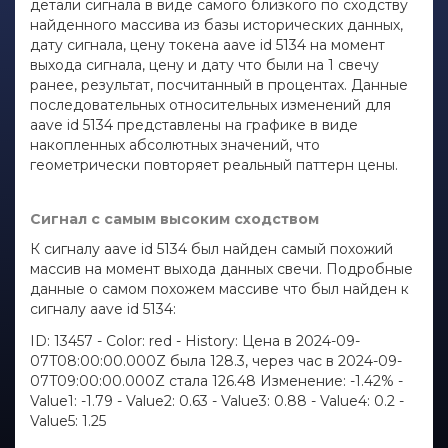
детали сигнала в виде самого близкого по сходству
найденного массива из базы исторических данных,
дату сигнала, цену токена aave id 5134 на момент
выхода сигнала, цену и дату что были на 1 свечу
ранее, результат, посчитанный в процентах. Данные
последовательных относительных изменений для
aave id 5134 представлены на графике в виде
накопленных абсолютных значений, что
геометрически повторяет реальный паттерн цены.
Сигнал с самым высоким сходством
К сигналу aave id 5134 был найден самый похожий
массив на момент выхода данных свечи. Подробные
данные о самом похожем массиве что был найден к
сигналу aave id 5134:
ID: 13457 - Color: red - History: Цена в 2024-09-
07T08:00:00.000Z была 128.3, через час в 2024-09-
07T09:00:00.000Z стала 126.48 Изменение: -1.42% -
Value1: -1.79 - Value2: 0.63 - Value3: 0.88 - Value4: 0.2 -
Value5: 1.25