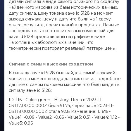
детали сигнала в виде самого близкого по сходству
найденного массива из базы исторических данных,
дату сигнала, цену токена aave id 5128 на момент
выхода сигнала, цену и дату что были на 1 свечу
ранее, результат, посчитанный в процентах. Данные
последовательных относительных изменений для
aave id 5128 представлены на графике в виде
накопленных абсолютных значений, что
геометрически повторяет реальный паттерн цены.
Сигнал с самым высоким сходством
К сигналу aave id 5128 был найден самый похожий
массив на момент выхода данных свечи. Подробные
данные о самом похожем массиве что был найден к
сигналу aave id 5128:
ID: 116 - Color: green - History: Цена в 2023-11-
03T17:00:00.000Z была 91.74, через час в 2023-11-
03T18:00:00.000Z стала 92.8 Изменение: 1.16% -
Value1: -0.09 - Value2: -0.66 - Value3: 0.51 - Value4: 1.12 -
Value5: 0.96