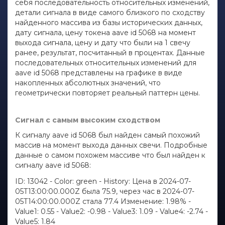
себя последовательность относительных изменений,
детали сигнала в виде самого близкого по сходству
найденного массива из базы исторических данных,
дату сигнала, цену токена aave id 5068 на момент
выхода сигнала, цену и дату что были на 1 свечу
ранее, результат, посчитанный в процентах. Данные
последовательных относительных изменений для
aave id 5068 представлены на графике в виде
накопленных абсолютных значений, что
геометрически повторяет реальный паттерн цены.
Сигнал с самым высоким сходством
К сигналу aave id 5068 был найден самый похожий
массив на момент выхода данных свечи. Подробные
данные о самом похожем массиве что был найден к
сигналу aave id 5068:
ID: 13042 - Color: green - History: Цена в 2024-07-
05T13:00:00.000Z была 75.9, через час в 2024-07-
05T14:00:00.000Z стала 77.4 Изменение: 1.98% -
Value1: 0.55 - Value2: -0.98 - Value3: 1.09 - Value4: -2.74 -
Value5: 1.84