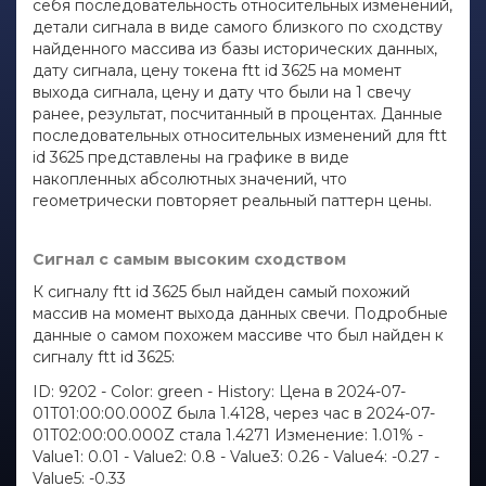
себя последовательность относительных изменений,
детали сигнала в виде самого близкого по сходству
найденного массива из базы исторических данных,
дату сигнала, цену токена ftt id 3625 на момент
выхода сигнала, цену и дату что были на 1 свечу
ранее, результат, посчитанный в процентах. Данные
последовательных относительных изменений для ftt
id 3625 представлены на графике в виде
накопленных абсолютных значений, что
геометрически повторяет реальный паттерн цены.
Сигнал с самым высоким сходством
К сигналу ftt id 3625 был найден самый похожий
массив на момент выхода данных свечи. Подробные
данные о самом похожем массиве что был найден к
сигналу ftt id 3625:
ID: 9202 - Color: green - History: Цена в 2024-07-
01T01:00:00.000Z была 1.4128, через час в 2024-07-
01T02:00:00.000Z стала 1.4271 Изменение: 1.01% -
Value1: 0.01 - Value2: 0.8 - Value3: 0.26 - Value4: -0.27 -
Value5: -0.33