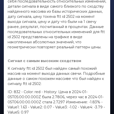
себя последовательность относительных изменений,
детали сигнала в виде самого близкого по сходству
найденного массива из базы исторических данных,
дату сигнала, цену токена ftt id 2502 на момент
выхода сигнала, цену и дату что были на 1 свечу
ранее, результат, посчитанный в процентах. Данные
последовательных относительных изменений для ftt
id 2502 представлены на графике в виде
накопленных абсолютных значений, что
геометрически повторяет реальный паттерн цены.
Сигнал с самым высоким сходством
К сигналу ftt id 2502 был найден самый похожий
массив на момент выхода данных свечи. Подробные
данные о самом похожем массиве что был найден к
сигналу ftt id 2502:
ID: 832 - Color: red - History: Цена в 2024-01-
05T05:00:00.000Z была 2.7806, через час в 2024-01-
05T06:00:00.000Z стала 2.7297 Изменение: -1.83% -
Value1: 1.63 - Value2: 0.07 - Value3: -1.02 - Value4: -3.79 -
Value5: 0.97