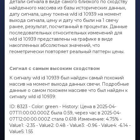
детали сигнала в виде самого близкого по сходству
найденного массива из базы исторических данных,
дату сигнала, цену токена wld id 10939 на момент
выхода сигнала, цену и дату что были на 1 свечу
ранее, результат, посчитанный в процентах. Данные
последовательных относительных изменений для
wld id 10939 представлены на графике в виде
накопленных абсолютных значений, что
геометрически повторяет реальный паттерн цены.
Сигнал с самым высоким сходством
К сигналу wld id 10939 был найден самый похожий
массив на момент выхода данных свечи. Подробные
данные о самом похожем массиве что был найден к
сигналу wld id 10939:
ID: 8323 - Color: green - History: Цена в 2025-04-
07T11:00:00.000Z была 0.59, через час в 2025-04-
07T12:00:00.000Z стала 0.618 Изменение: 4.75% -
Value1: -2.35 - Value2: 0.48 - Value3: -0.96 - Value4: -6.14 -
Value5: 1.55