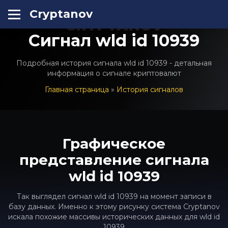
Cryptanov
CRYPTANOV
Сигнал wld id 10939
Подробная история сигнала wld id 10939 - детальная
информация о сигнале криптовалют
Главная страница
»
История сигналов
Графическое
представление сигнала
wld id 10939
Так выглядел сигнал wld id 10939 на момент записи в
базу данных. Именно к этому рисунку система Cryptanov
искала похожие массивы исторических данных для wld id
10939