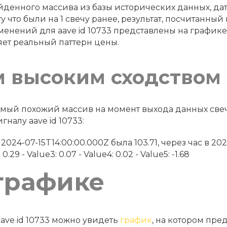
йденного массива из базы исторических данных, дату 
у что были на 1 свечу ранее, результат, посчитанный
енений для aave id 10733 представлены на график
яет реальный паттерн цены.
м высоким сходством
 самый похожий массив на момент выхода данных св
налу aave id 10733:
а в 2024-07-15T14:00:00.000Z была 103.71, через час в 20
0.29 - Value3: 0.07 - Value4: 0.02 - Value5: -1.68
графике
ave id 10733 можно увидеть
график
, на котором пре