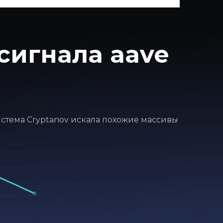
сигнала aave
система Cryptanov искала похожие массивы