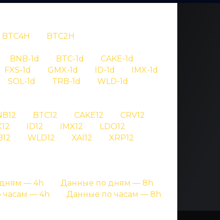
BTC4H
BTC2H
OV
BNB-1d
BTC-1d
CAKE-1d
FXS-1d
GMX-1d
ID-1d
IMX-1d
0733
SOL-1d
TRB-1d
WLD-1d
NB12
BTC12
CAKE12
CRV12
игнале криптовалют
12
ID12
IMX12
LDO12
B12
WLD12
XAI12
XRP12
дням — 4h
Данные по дням — 8h
 часам — 4h
Данные по часам — 8h