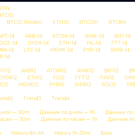
COIN
BTC1D
BTC1D (Model)
ETH1D
BTC12H
BTC8H
RYPTAN
APT-1d
ARB-1d
ATOM-1d
AVAX-1d
BIFI-1d
OGE-1d
DYDX-1d
ETH-1d
FIL-1d
FTT-1d
нал aave id 1
INK-1d
LTC-1d
MEME-1d
PYR-1d
SHIB-1d
P-1d
PT12
ARB12
ATOM12
AVAX12
BIFI12
B
 сигнала aave id 10733 - детальная информация о с
DYDX12
ETH12
FIL12
FTT12
FXS12
GMX
C12
MEME12
PYR12
SHIB12
SOL12
TR
Главная страница
»
История сигналов
rend2
Trend3
Trend4
дням — 30m
Данные по дням — 1h
Данные по 
часам — 30m
Данные по часам — 1h
Данные по
h
History 8h-4h
History 1h-30m
Блог