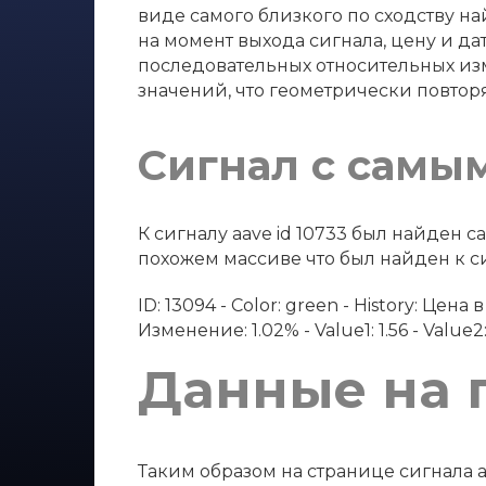
виде самого близкого по сходству на
на момент выхода сигнала, цену и дат
последовательных относительных изм
значений, что геометрически повтор
Сигнал с самы
К сигналу aave id 10733 был найден
похожем массиве что был найден к сиг
ID: 13094 - Color: green - History: Цен
Изменение: 1.02% - Value1: 1.56 - Value2: 
Данные на 
Таким образом на странице сигнала a