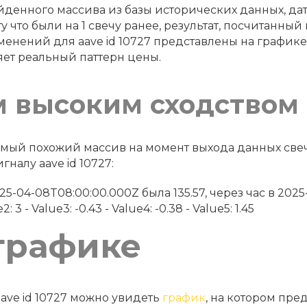
йденного массива из базы исторических данных, дату 
у что были на 1 свечу ранее, результат, посчитанный
енений для aave id 10727 представлены на график
яет реальный паттерн цены.
м высоким сходством
 самый похожий массив на момент выхода данных св
налу aave id 10727:
в 2025-04-08T08:00:00.000Z была 135.57, через час в 20
: 3 - Value3: -0.43 - Value4: -0.38 - Value5: 1.45
графике
ave id 10727 можно увидеть
график
, на котором пре