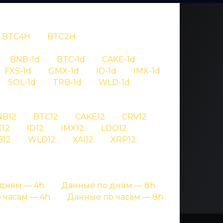
BTC4H
BTC2H
OV
BNB-1d
BTC-1d
CAKE-1d
FXS-1d
GMX-1d
ID-1d
IMX-1d
0727
SOL-1d
TRB-1d
WLD-1d
NB12
BTC12
CAKE12
CRV12
игнале криптовалют
12
ID12
IMX12
LDO12
B12
WLD12
XAI12
XRP12
дням — 4h
Данные по дням — 8h
 часам — 4h
Данные по часам — 8h