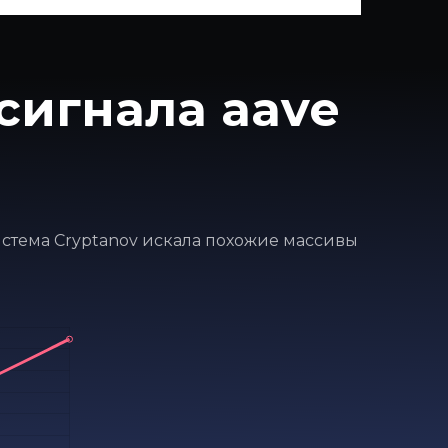
сигнала aave
система Cryptanov искала похожие массивы