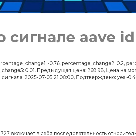
 сигнале aave id
ntage_change1: -0.76, percentage_change2: 0.2, perc
e_change5: 0.01, Предыдущая цена: 268.98, Цена на м
 сигнала: 2025-07-05 21:00:00, Подтверждено: yes -0.44
0727 включает в себя последовательность относител