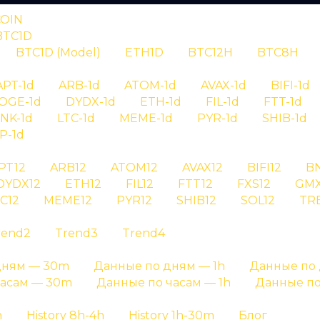
COIN
BTC1D
BTC1D (Model)
ETH1D
BTC12H
BTC8H
RYPTAN
APT-1d
ARB-1d
ATOM-1d
AVAX-1d
BIFI-1d
OGE-1d
DYDX-1d
ETH-1d
FIL-1d
FTT-1d
нал aave id 1
INK-1d
LTC-1d
MEME-1d
PYR-1d
SHIB-1d
P-1d
PT12
ARB12
ATOM12
AVAX12
BIFI12
B
 сигнала aave id 10727 - детальная информация о с
DYDX12
ETH12
FIL12
FTT12
FXS12
GMX
C12
MEME12
PYR12
SHIB12
SOL12
TR
Главная страница
»
История сигналов
rend2
Trend3
Trend4
дням — 30m
Данные по дням — 1h
Данные по 
часам — 30m
Данные по часам — 1h
Данные по
h
History 8h-4h
History 1h-30m
Блог