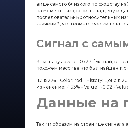
виде самого близкого по сходству на
на момент выхода сигнала, цену и дат
последовательных относительных изм
значений, что геометрически повтор
Сигнал с самы
К сигналу aave id 10727 был найден
похожем массиве что был найден к сиг
ID: 15276 - Color: red - History: Цена 
Изменение: -1.53% - Value1: -0.92 - Value2
Данные на 
Таким образом на странице сигнала a