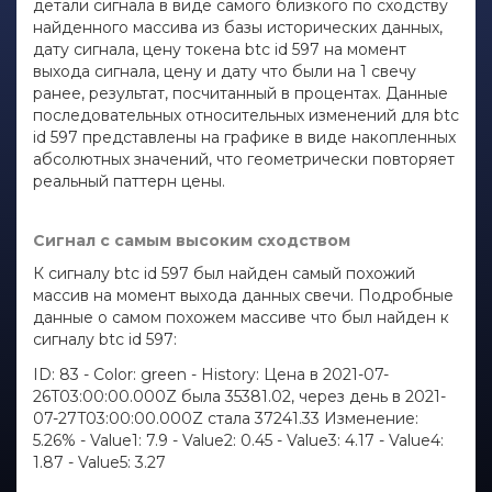
детали сигнала в виде самого близкого по сходству
найденного массива из базы исторических данных,
дату сигнала, цену токена btc id 597 на момент
выхода сигнала, цену и дату что были на 1 свечу
ранее, результат, посчитанный в процентах. Данные
последовательных относительных изменений для btc
id 597 представлены на графике в виде накопленных
абсолютных значений, что геометрически повторяет
реальный паттерн цены.
Сигнал с самым высоким сходством
К сигналу btc id 597 был найден самый похожий
массив на момент выхода данных свечи. Подробные
данные о самом похожем массиве что был найден к
сигналу btc id 597:
ID: 83 - Color: green - History: Цена в 2021-07-
26T03:00:00.000Z была 35381.02, через день в 2021-
07-27T03:00:00.000Z стала 37241.33 Изменение:
5.26% - Value1: 7.9 - Value2: 0.45 - Value3: 4.17 - Value4:
1.87 - Value5: 3.27