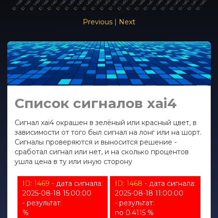
Previous
|
Next
Список сигналов xai4
Сигнал xai4 окрашен в зелёный или красный цвет, в
зависимости от того был сигнал на лонг или на шорт.
Сигналы проверяются и выносится решение -
сработал сигнал или нет, и на сколько процентов
ушла цена в ту или иную сторону
ID: 1469
- дата сигнала:
ID: 1468
- дата сигнала:
2025-08-18 15:00:00
2025-08-18 11:00:00
- результат:
- результат:
%
no 0.4115 %