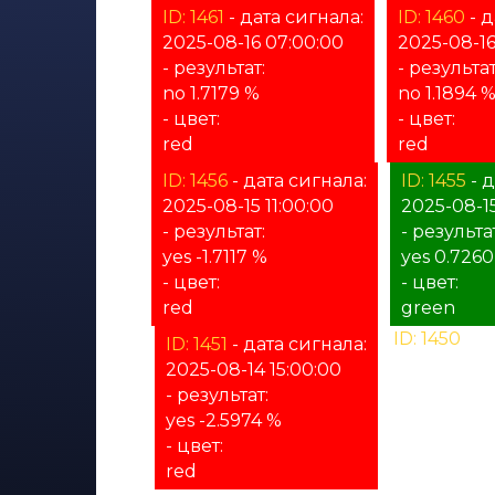
ID: 1461
- дата сигнала:
ID: 1460
- д
2025-08-16 07:00:00
2025-08-16
- результат:
- результат
no 1.7179 %
no 1.1894 
- цвет:
- цвет:
red
red
ID: 1456
- дата сигнала:
ID: 1455
- д
2025-08-15 11:00:00
2025-08-1
- результат:
- результат
yes -1.7117 %
yes 0.7260
- цвет:
- цвет:
red
green
ID: 1450
- д
ID: 1451
- дата сигнала:
2025-08-14 
2025-08-14 15:00:00
- результат
- результат:
%
yes -2.5974 %
- цвет:
- цвет:
unknown
red