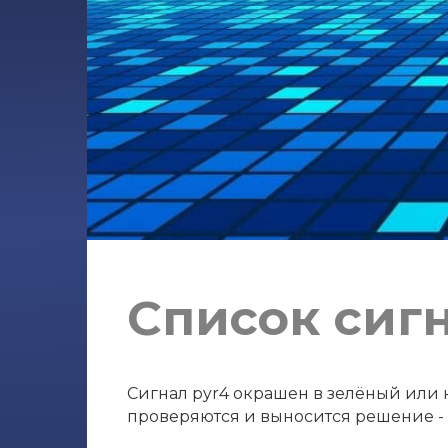
Список сигн
Сигнал pyr4 окрашен в зелёный или к
проверяются и выносится решение - с