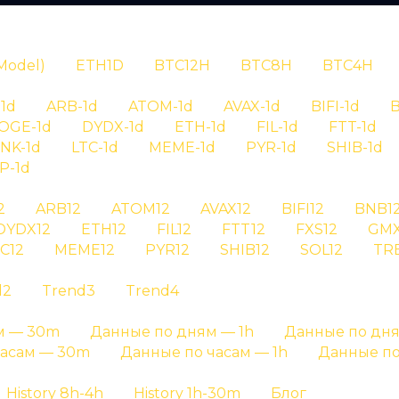
N
Model)
ETH1D
BTC12H
BTC8H
BTC4H
1d
ARB-1d
ATOM-1d
AVAX-1d
BIFI-1d
B
OGE-1d
DYDX-1d
ETH-1d
FIL-1d
FTT-1d
INK-1d
LTC-1d
MEME-1d
PYR-1d
SHIB-1d
P-1d
RYPTAN
2
ARB12
ATOM12
AVAX12
BIFI12
BNB1
DYDX12
ETH12
FIL12
FTT12
FXS12
GMX
рия сигналов
C12
MEME12
PYR12
SHIB12
SOL12
TR
d2
Trend3
Trend4
 pyr4 на графике результатов и на отдельных стра
м — 30m
Данные по дням — 1h
Данные по дня
Главная страница
»
История сигналов
часам — 30m
Данные по часам — 1h
Данные по
History 8h-4h
History 1h-30m
Блог