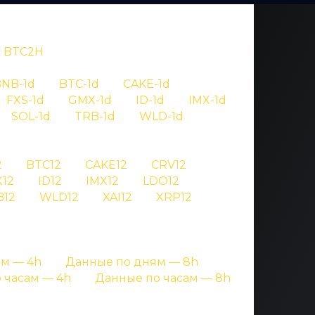
BTC2H
NB-1d
BTC-1d
CAKE-1d
FXS-1d
GMX-1d
ID-1d
IMX-1d
SOL-1d
TRB-1d
WLD-1d
OV
2
BTC12
CAKE12
CRV12
12
ID12
IMX12
LDO12
 pyr4
B12
WLD12
XAI12
XRP12
ницах с подробными данными
м — 4h
Данные по дням — 8h
 часам — 4h
Данные по часам — 8h