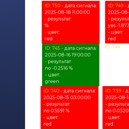
ID: 750
- дата сигнала:
ID: 749
- 
2025-08-18 11:00:00
2025-08-
- результат:
- результ
%
yes -1.87
- цвет:
- цвет:
red
red
ID: 744
- д
ID: 745
- дата сигнала:
2025-08-16
2025-08-16 19:00:00
- результа
- результат:
%
no -0.2516 %
- цвет:
- цвет:
unknown
green
ID: 740
- дата сигнала:
ID: 739
- д
2025-08-15 03:00:00
2025-08-1
- результат:
- результа
no 0.5591 %
no 0.0320
- цвет:
- цвет:
red
red