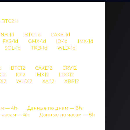
BTC2H
NB-1d
BTC-1d
CAKE-1d
FXS-1d
GMX-1d
ID-1d
IMX-1d
SOL-1d
TRB-1d
WLD-1d
OV
2
BTC12
CAKE12
CRV12
12
ID12
IMX12
LDO12
 btc
B12
WLD12
XAI12
XRP12
ницах с подробными данными
м — 4h
Данные по дням — 8h
 часам — 4h
Данные по часам — 8h