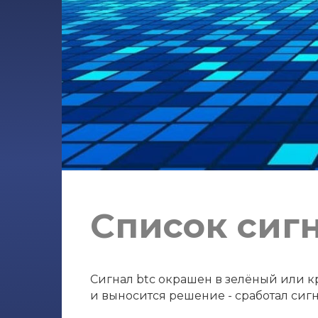
Список сигн
Сигнал btc окрашен в зелёный или кр
и выносится решение - сработал сигн