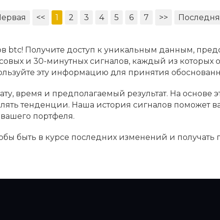
Первая
<<
1
2
3
4
5
6
7
>>
Последня
в btc! Получите доступ к уникальным данным, пред
асовых и 30-минутных сигналов, каждый из которых 
пользуйте эту информацию для принятия обоснова
ату, время и предполагаемый результат. На основе 
являть тенденции. Наша история сигналов поможет 
вашего портфеля.
чтобы быть в курсе последних изменений и получать