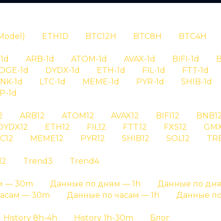
N
Model)
ETH1D
BTC12H
BTC8H
BTC4H
1d
ARB-1d
ATOM-1d
AVAX-1d
BIFI-1d
B
OGE-1d
DYDX-1d
ETH-1d
FIL-1d
FTT-1d
INK-1d
LTC-1d
MEME-1d
PYR-1d
SHIB-1d
P-1d
RYPTAN
2
ARB12
ATOM12
AVAX12
BIFI12
BNB1
DYDX12
ETH12
FIL12
FTT12
FXS12
GMX
ория сигналов
C12
MEME12
PYR12
SHIB12
SOL12
TR
d2
Trend3
Trend4
 btc на графике результатов и на отдельных стра
м — 30m
Данные по дням — 1h
Данные по дня
Главная страница
»
История сигналов
часам — 30m
Данные по часам — 1h
Данные по
History 8h-4h
History 1h-30m
Блог