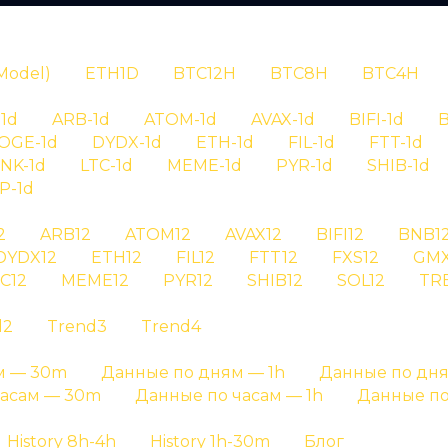
N
Model)
ETH1D
BTC12H
BTC8H
BTC4H
1d
ARB-1d
ATOM-1d
AVAX-1d
BIFI-1d
B
OGE-1d
DYDX-1d
ETH-1d
FIL-1d
FTT-1d
INK-1d
LTC-1d
MEME-1d
PYR-1d
SHIB-1d
P-1d
RYPTAN
2
ARB12
ATOM12
AVAX12
BIFI12
BNB1
DYDX12
ETH12
FIL12
FTT12
FXS12
GMX
ория сигналов 
C12
MEME12
PYR12
SHIB12
SOL12
TR
d2
Trend3
Trend4
 bifi на графике результатов и на отдельных стра
м — 30m
Данные по дням — 1h
Данные по дня
Главная страница
»
История сигналов
часам — 30m
Данные по часам — 1h
Данные по
History 8h-4h
History 1h-30m
Блог