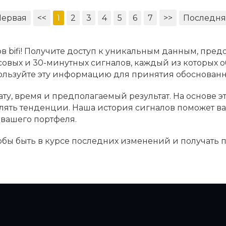
Первая
<<
1
2
3
4
5
6
7
>>
Последня
в bifi! Получите доступ к уникальным данным, пред
часовых и 30-минутных сигналов, каждый из которых 
пользуйте эту информацию для принятия обоснова
дату, время и предполагаемый результат. На основе 
являть тенденции. Наша история сигналов поможет 
вашего портфеля.
чтобы быть в курсе последних изменений и получать