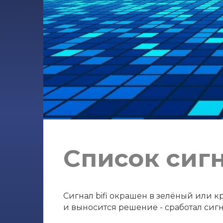
Список сигн
Сигнал bifi окрашен в зелёный или к
и выносится решение - сработал сигн