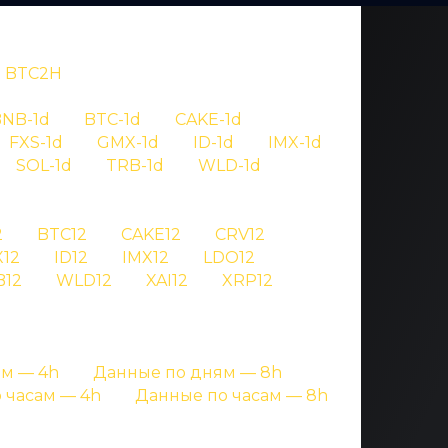
BTC2H
NB-1d
BTC-1d
CAKE-1d
FXS-1d
GMX-1d
ID-1d
IMX-1d
SOL-1d
TRB-1d
WLD-1d
OV
2
BTC12
CAKE12
CRV12
12
ID12
IMX12
LDO12
bifi
B12
WLD12
XAI12
XRP12
ницах с подробными данными
м — 4h
Данные по дням — 8h
 часам — 4h
Данные по часам — 8h