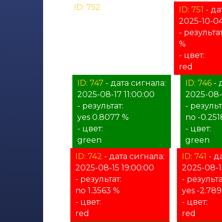
ID: 752
- дата сигнала:
ID: 751
- да
2025-12-16 11:00:00
2025-10-04
- результат:
- результат
%
%
- цвет:
- цвет:
unknown
red
ID: 747
- дата сигнала:
ID: 746
- 
2025-08-17 11:00:00
2025-08-
- результат:
- результ
yes 0.8077 %
no -0.251
- цвет:
- цвет:
green
green
ID: 742
- дата сигнала:
ID: 741
- д
2025-08-15 19:00:00
2025-08-1
- результат:
- результа
no 1.3563 %
yes -2.78
- цвет:
- цвет:
red
red