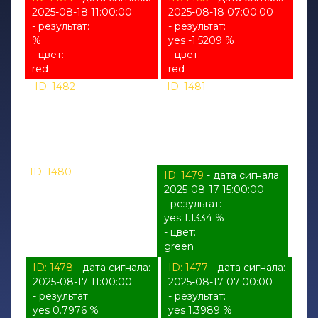
2025-08-18 11:00:00
2025-08-18 07:00:00
- результат:
- результат:
%
yes -1.5209 %
- цвет:
- цвет:
red
red
ID: 1482
- дата сигнала:
ID: 1481
- дата сигнала:
2025-08-18 03:00:00
2025-08-17 23:00:00
- результат:
- результат:
%
%
- цвет:
- цвет:
unknown
unknown
ID: 1480
- дата сигнала:
ID: 1479
- дата сигнала:
2025-08-17 19:00:00
2025-08-17 15:00:00
- результат:
- результат:
%
yes 1.1334 %
- цвет:
- цвет:
unknown
green
ID: 1478
- дата сигнала:
ID: 1477
- дата сигнала:
2025-08-17 11:00:00
2025-08-17 07:00:00
- результат:
- результат:
yes 0.7976 %
yes 1.3989 %