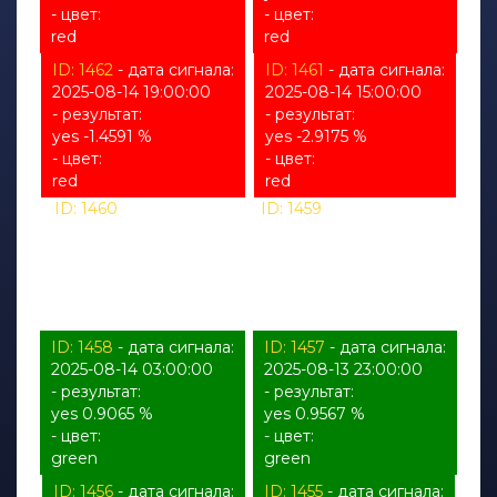
- цвет:
- цвет:
red
red
ID: 1462
- дата сигнала:
ID: 1461
- дата сигнала:
2025-08-14 19:00:00
2025-08-14 15:00:00
- результат:
- результат:
yes -1.4591 %
yes -2.9175 %
- цвет:
- цвет:
red
red
ID: 1460
- дата сигнала:
ID: 1459
- дата сигнала:
2025-08-14 11:00:00
2025-08-14 07:00:00
- результат:
- результат:
%
%
- цвет:
- цвет:
unknown
unknown
ID: 1458
- дата сигнала:
ID: 1457
- дата сигнала:
2025-08-14 03:00:00
2025-08-13 23:00:00
- результат:
- результат:
yes 0.9065 %
yes 0.9567 %
- цвет:
- цвет:
green
green
ID: 1456
- дата сигнала:
ID: 1455
- дата сигнала: