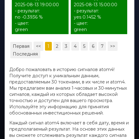
2025-08-13 19:00:00
2025-08-13 15:00:00
- результат:
- результат:
no -0.3936 %
yes 0.1452 %
- цвет:
- цвет:
green
green
Первая
<<
1
2
3
4
5
6
7
>>
Последняя
Добро пожаловать в историю сигналов atom4!
Получите доступ к уникальным данным,
предоставляемым 30 токенами, в их числе и atom4.
Мы предлагаем вам анализ 1-часовых и 30-минутных
сигналов, каждый из которых обладает высокой
точностью и доступен для вашего просмотра.
Используйте эту информацию для принятия
обоснованных инвестиционных решений.
Каждый сигнал atom4 включает в себя дату, время и
предполагаемый результат. На основе этих данных
вы сможете отслеживать результат каждого сигнала