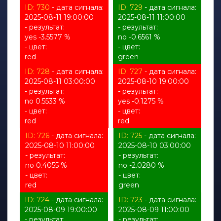
ID: 730
- дата сигнала:
ID: 729
- дата сигнала:
2025-08-11 19:00:00
2025-08-11 11:00:00
- результат:
- результат:
yes -3.5577 %
no -0.6561 %
- цвет:
- цвет:
red
green
ID: 728
- дата сигнала:
ID: 727
- дата сигнала:
2025-08-11 03:00:00
2025-08-10 19:00:00
- результат:
- результат:
no 0.5533 %
yes -0.1275 %
- цвет:
- цвет:
red
red
ID: 726
- дата сигнала:
ID: 725
- дата сигнала:
2025-08-10 11:00:00
2025-08-10 03:00:00
- результат:
- результат:
no 0.4055 %
no -2.0280 %
- цвет:
- цвет:
red
green
ID: 724
- дата сигнала:
ID: 723
- дата сигнала:
2025-08-09 19:00:00
2025-08-09 11:00:00
- результат:
- результат: