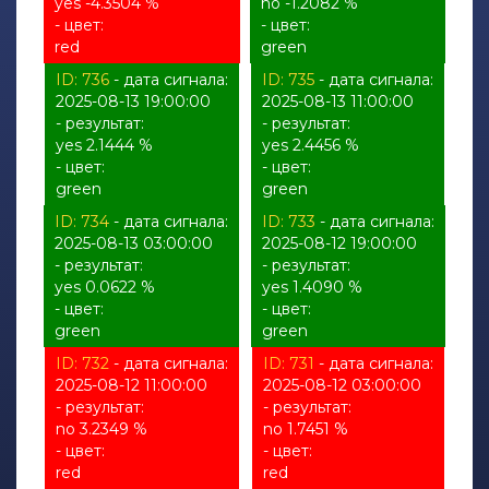
yes -4.3504 %
no -1.2082 %
- цвет:
- цвет:
red
green
ID: 736
- дата сигнала:
ID: 735
- дата сигнала:
2025-08-13 19:00:00
2025-08-13 11:00:00
- результат:
- результат:
yes 2.1444 %
yes 2.4456 %
- цвет:
- цвет:
green
green
ID: 734
- дата сигнала:
ID: 733
- дата сигнала:
2025-08-13 03:00:00
2025-08-12 19:00:00
- результат:
- результат:
yes 0.0622 %
yes 1.4090 %
- цвет:
- цвет:
green
green
ID: 732
- дата сигнала:
ID: 731
- дата сигнала:
2025-08-12 11:00:00
2025-08-12 03:00:00
- результат:
- результат:
no 3.2349 %
no 1.7451 %
- цвет:
- цвет:
red
red