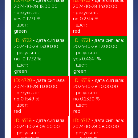
ID: 4724
- дата сигнала:
ID: 4723
- дата сигнала:
2024-10-28 15:00:00
2024-10-28 14:00:00
- результат:
- результат:
yes 0.1731 %
no 0.2314 %
- цвет:
- цвет:
green
red
ID: 4722
- дата сигнала:
ID: 4721
- дата сигнала:
2024-10-28 13:00:00
2024-10-28 12:00:00
- результат:
- результат:
no -0.1732 %
yes 0.4641 %
- цвет:
- цвет:
green
green
ID: 4720
- дата сигнала:
ID: 4719
- дата сигнала:
2024-10-28 11:00:00
2024-10-28 10:00:00
- результат:
- результат:
no 0.1549 %
no 0.2330 %
- цвет:
- цвет:
red
red
ID: 4718
- дата сигнала:
ID: 4717
- дата сигнала:
2024-10-28 09:00:00
2024-10-28 08:00:00
- результат:
- результат: