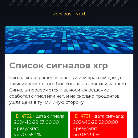
Previous
|
Next
Список сигналов xrp
Сигнал xrp окрашен в зелёный или красный цвет, в
зависимости от того был сигнал на лонг или на шорт.
Сигналы проверяются и выносится решение -
сработал сигнал или нет, и на сколько процентов
ушла цена в ту или иную сторону
ID: 4732
- дата сигнала:
ID: 4731
- дата сигнала:
2024-10-28 23:00:00
2024-10-28 22:00:00
- результат:
- результат:
yes 0.1352 %
no 0.5439 %