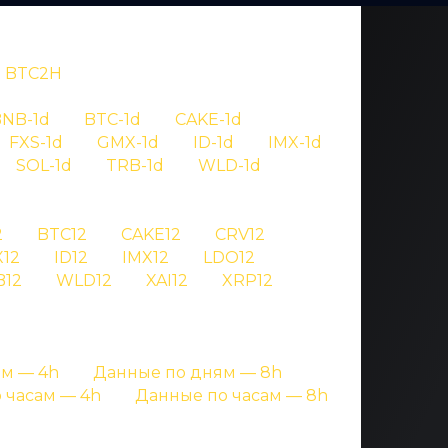
BTC2H
NB-1d
BTC-1d
CAKE-1d
FXS-1d
GMX-1d
ID-1d
IMX-1d
SOL-1d
TRB-1d
WLD-1d
OV
2
BTC12
CAKE12
CRV12
12
ID12
IMX12
LDO12
 wld
B12
WLD12
XAI12
XRP12
ницах с подробными данными
м — 4h
Данные по дням — 8h
 часам — 4h
Данные по часам — 8h