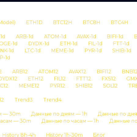
N
Model)
ETH1D
BTC12H
BTC8H
BTC4H
1d
ARB-1d
ATOM-1d
AVAX-1d
BIFI-1d
B
OGE-1d
DYDX-1d
ETH-1d
FIL-1d
FTT-1d
INK-1d
LTC-1d
MEME-1d
PYR-1d
SHIB-1d
P-1d
RYPTAN
2
ARB12
ATOM12
AVAX12
BIFI12
BNB1
DYDX12
ETH12
FIL12
FTT12
FXS12
GMX
ория сигналов
C12
MEME12
PYR12
SHIB12
SOL12
TR
d2
Trend3
Trend4
 wld на графике результатов и на отдельных стра
м — 30m
Данные по дням — 1h
Данные по дня
Главная страница
»
История сигналов
часам — 30m
Данные по часам — 1h
Данные по
History 8h-4h
History 1h-30m
Блог