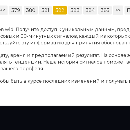
<<
379
380
381
382
383
384
385
>>
П
в wld! Получите доступ к уникальным данным, пред
асовых и 30-минутных сигналов, каждый из которых
пользуйте эту информацию для принятия обоснова
ату, время и предполагаемый результат. На основе 
являть тенденции. Наша история сигналов поможет 
вашего портфеля.
чтобы быть в курсе последних изменений и получать