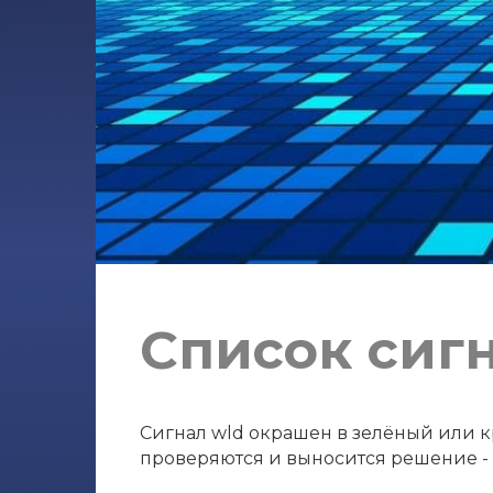
Список сиг
Сигнал wld окрашен в зелёный или кр
проверяются и выносится решение - с