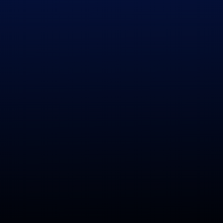
Previous
|
Next
Список сигналов sol4