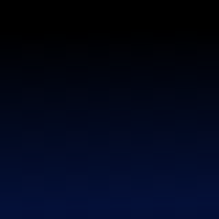
CRYPTANOV
История сигналов sol4
Смотрите историю сигналов sol4 на графике результатов
и на отдельных страницах с подробными данными
Главная страница
»
История сигналов