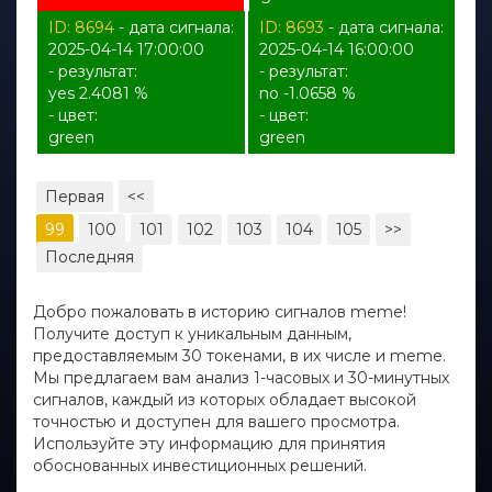
ID: 8694
- дата сигнала:
ID: 8693
- дата сигнала:
2025-04-14 17:00:00
2025-04-14 16:00:00
- результат:
- результат:
yes 2.4081 %
no -1.0658 %
- цвет:
- цвет:
green
green
Первая
<<
99
100
101
102
103
104
105
>>
Последняя
Добро пожаловать в историю сигналов meme!
Получите доступ к уникальным данным,
предоставляемым 30 токенами, в их числе и meme.
Мы предлагаем вам анализ 1-часовых и 30-минутных
сигналов, каждый из которых обладает высокой
точностью и доступен для вашего просмотра.
Используйте эту информацию для принятия
обоснованных инвестиционных решений.