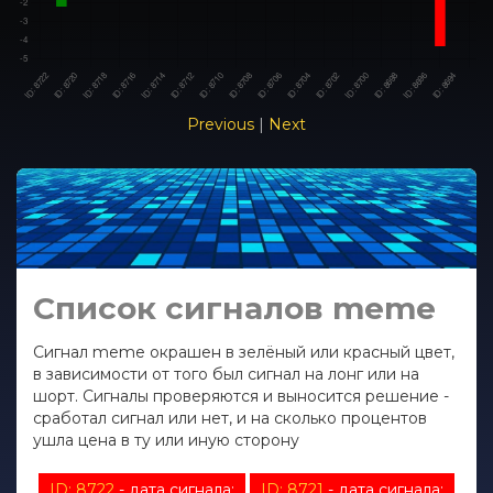
Previous
|
Next
Список сигналов meme
Сигнал meme окрашен в зелёный или красный цвет,
в зависимости от того был сигнал на лонг или на
шорт. Сигналы проверяются и выносится решение -
сработал сигнал или нет, и на сколько процентов
ушла цена в ту или иную сторону
ID: 8722
- дата сигнала:
ID: 8721
- дата сигнала: