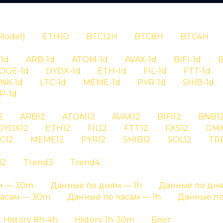
N
Model)
ETH1D
BTC12H
BTC8H
BTC4H
1d
ARB-1d
ATOM-1d
AVAX-1d
BIFI-1d
B
OGE-1d
DYDX-1d
ETH-1d
FIL-1d
FTT-1d
INK-1d
LTC-1d
MEME-1d
PYR-1d
SHIB-1d
P-1d
RYPTAN
2
ARB12
ATOM12
AVAX12
BIFI12
BNB1
DYDX12
ETH12
FIL12
FTT12
FXS12
GMX
рия сигналов
C12
MEME12
PYR12
SHIB12
SOL12
TR
d2
Trend3
Trend4
meme на графике результатов и на отдельных стр
м — 30m
Данные по дням — 1h
Данные по дня
Главная страница
»
История сигналов
часам — 30m
Данные по часам — 1h
Данные по
History 8h-4h
History 1h-30m
Блог