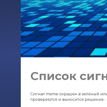
Список сиг
Сигнал meme окрашен в зелёный или к
проверяются и выносится решение - с