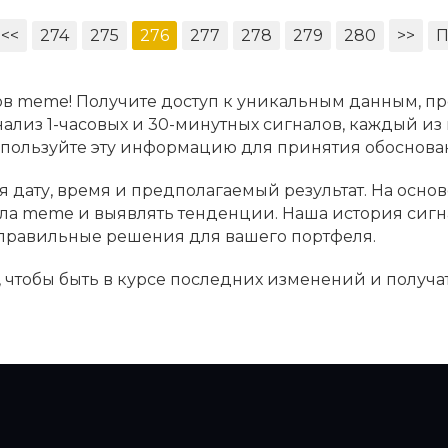
<<
274
275
276
277
278
279
280
>>
П
в meme! Получите доступ к уникальным данным, пр
ализ 1-часовых и 30-минутных сигналов, каждый из
Используйте эту информацию для принятия обосно
 дату, время и предполагаемый результат. На основ
ала meme и выявлять тенденции. Наша история сиг
 правильные решения для вашего портфеля.
 чтобы быть в курсе последних изменений и получа