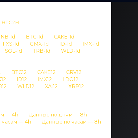
BTC2H
NB-1d
BTC-1d
CAKE-1d
FXS-1d
GMX-1d
ID-1d
IMX-1d
SOL-1d
TRB-1d
WLD-1d
OV
2
BTC12
CAKE12
CRV12
12
ID12
IMX12
LDO12
 meme
B12
WLD12
XAI12
XRP12
аницах с подробными данными
м — 4h
Данные по дням — 8h
 часам — 4h
Данные по часам — 8h