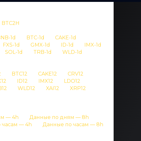
BTC2H
NB-1d
BTC-1d
CAKE-1d
FXS-1d
GMX-1d
ID-1d
IMX-1d
SOL-1d
TRB-1d
WLD-1d
OV
2
BTC12
CAKE12
CRV12
12
ID12
IMX12
LDO12
 meme
B12
WLD12
XAI12
XRP12
аницах с подробными данными
м — 4h
Данные по дням — 8h
 часам — 4h
Данные по часам — 8h