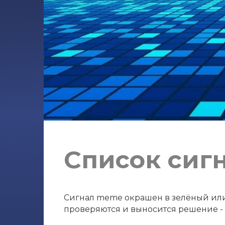
Список сиг
Сигнал meme окрашен в зелёный или к
проверяются и выносится решение - с