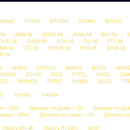
N
Model)
ETH1D
BTC12H
BTC8H
BTC4H
1d
ARB-1d
ATOM-1d
AVAX-1d
BIFI-1d
B
OGE-1d
DYDX-1d
ETH-1d
FIL-1d
FTT-1d
INK-1d
LTC-1d
MEME-1d
PYR-1d
SHIB-1d
P-1d
RYPTAN
2
ARB12
ATOM12
AVAX12
BIFI12
BNB1
DYDX12
ETH12
FIL12
FTT12
FXS12
GMX
рия сигналов
C12
MEME12
PYR12
SHIB12
SOL12
TR
d2
Trend3
Trend4
meme на графике результатов и на отдельных стр
м — 30m
Данные по дням — 1h
Данные по дня
Главная страница
»
История сигналов
часам — 30m
Данные по часам — 1h
Данные по
History 8h-4h
History 1h-30m
Блог