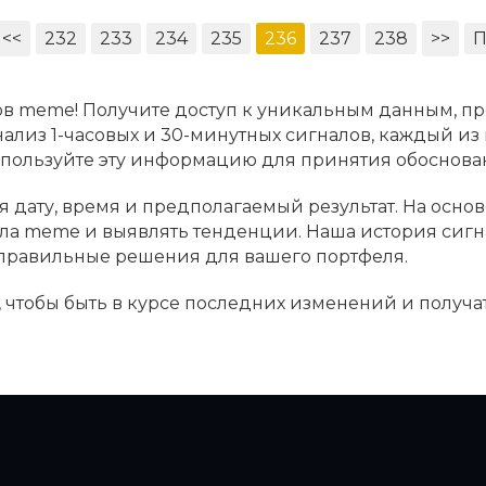
<<
232
233
234
235
236
237
238
>>
П
в meme! Получите доступ к уникальным данным, пр
ализ 1-часовых и 30-минутных сигналов, каждый из
Используйте эту информацию для принятия обосно
 дату, время и предполагаемый результат. На основ
ала meme и выявлять тенденции. Наша история сиг
 правильные решения для вашего портфеля.
 чтобы быть в курсе последних изменений и получа