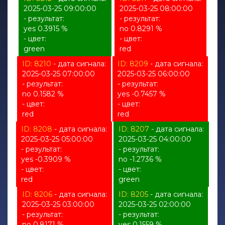
2025-03-25 09:00:00
2025-03-25 08:00:00
- результат:
- результат:
yes 0.3915 %
no 0.8291 %
- цвет:
- цвет:
green
red
ID: 8210
- дата сигнала:
ID: 8209
- дата сигнала:
2025-03-25 07:00:00
2025-03-25 06:00:00
- результат:
- результат:
no 0.1582 %
yes -0.7457 %
- цвет:
- цвет:
red
red
ID: 8208
- дата сигнала:
ID: 8207
- дата сигнала:
2025-03-25 05:00:00
2025-03-25 04:00:00
- результат:
- результат:
yes -0.3909 %
no -1.2736 %
- цвет:
- цвет:
red
green
ID: 8206
- дата сигнала:
ID: 8205
- дата сигнала:
2025-03-25 03:00:00
2025-03-25 02:00:00
- результат:
- результат:
no 0.8171 %
yes 0.1559 %