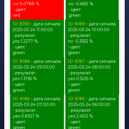
no 0.0788 %
no -0.6651 %
- цвет:
- цвет:
red
green
ID: 8190
- дата сигнала:
ID: 8189
- дата сигнала:
2025-03-24 11:00:00
2025-03-24 10:00:00
- результат:
- результат:
yes 1.2277 %
no -0.3552 %
- цвет:
- цвет:
green
green
ID: 8188
- дата сигнала:
ID: 8187
- дата сигнала:
2025-03-24 09:00:00
2025-03-24 08:00:00
- результат:
- результат:
yes 1.3195 %
yes 0.5225 %
- цвет:
- цвет:
green
green
ID: 8186
- дата сигнала:
ID: 8185
- дата сигнала:
2025-03-24 07:00:00
2025-03-24 06:00:00
- результат:
- результат:
yes 0.8921 %
yes 2.4512 %
- цвет:
- цвет:
green
green