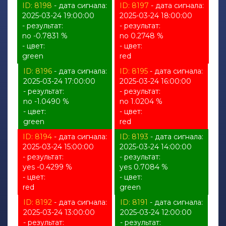
ID: 8198
- дата сигнала:
ID: 8197
- дата сигнала:
2025-03-24 19:00:00
2025-03-24 18:00:00
- результат:
- результат:
no -0.7831 %
no 0.2748 %
- цвет:
- цвет:
green
red
ID: 8196
- дата сигнала:
ID: 8195
- дата сигнала:
2025-03-24 17:00:00
2025-03-24 16:00:00
- результат:
- результат:
no -1.0490 %
no 1.0204 %
- цвет:
- цвет:
green
red
ID: 8194
- дата сигнала:
ID: 8193
- дата сигнала:
2025-03-24 15:00:00
2025-03-24 14:00:00
- результат:
- результат:
yes -0.4299 %
yes 0.7084 %
- цвет:
- цвет:
red
green
ID: 8192
- дата сигнала:
ID: 8191
- дата сигнала:
2025-03-24 13:00:00
2025-03-24 12:00:00
- результат:
- результат: