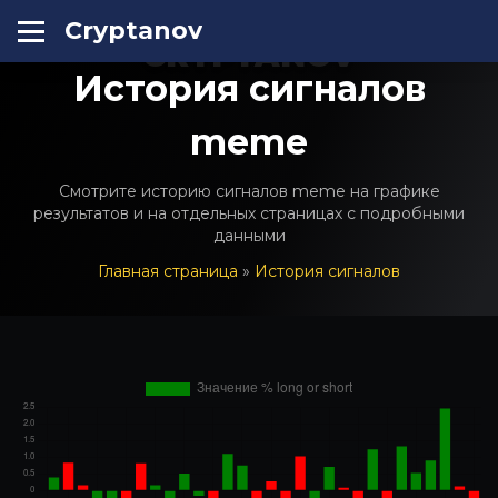
Cryptanov
CRYPTANOV
История сигналов
meme
Смотрите историю сигналов meme на графике
результатов и на отдельных страницах с подробными
данными
Главная страница
»
История сигналов