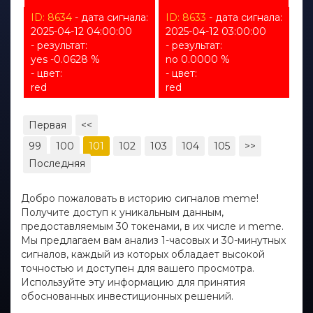
ID: 8634
- дата сигнала:
ID: 8633
- дата сигнала:
2025-04-12 04:00:00
2025-04-12 03:00:00
- результат:
- результат:
yes -0.0628 %
no 0.0000 %
- цвет:
- цвет:
red
red
Первая
<<
99
100
101
102
103
104
105
>>
Последняя
Добро пожаловать в историю сигналов meme!
Получите доступ к уникальным данным,
предоставляемым 30 токенами, в их числе и meme.
Мы предлагаем вам анализ 1-часовых и 30-минутных
сигналов, каждый из которых обладает высокой
точностью и доступен для вашего просмотра.
Используйте эту информацию для принятия
обоснованных инвестиционных решений.