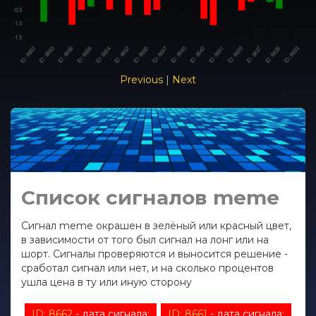
Previous
|
Next
Список сигналов meme
Сигнал meme окрашен в зелёный или красный цвет,
в зависимости от того был сигнал на лонг или на
шорт. Сигналы проверяются и выносится решение -
сработал сигнал или нет, и на сколько процентов
ушла цена в ту или иную сторону
ID: 8662
- дата сигнала:
ID: 8661
- дата сигнала: