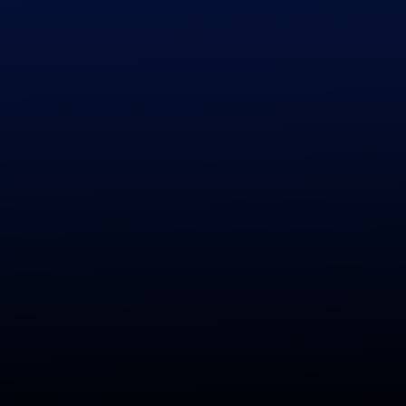
Previous
|
Next
Список сигналов id12