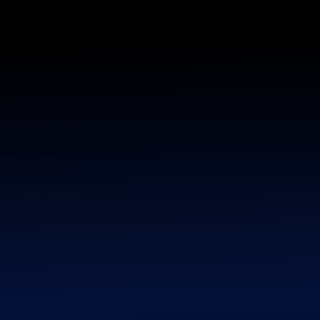
CRYPTANOV
История сигналов id12
Смотрите историю сигналов id12 на графике результатов
и на отдельных страницах с подробными данными
Главная страница
»
История сигналов