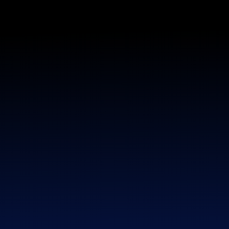
CRYPTANOV
История сигналов
gmx4
Смотрите историю сигналов gmx4 на графике
результатов и на отдельных страницах с подробными
данными
Главная страница
»
История сигналов