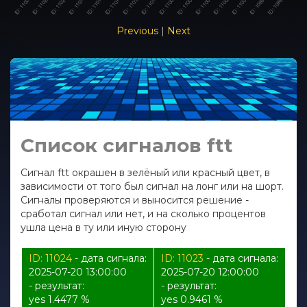
Previous
|
Next
Список сигналов ftt
Сигнал ftt окрашен в зелёный или красный цвет, в
зависимости от того был сигнал на лонг или на шорт.
Сигналы проверяются и выносится решение -
сработал сигнал или нет, и на сколько процентов
ушла цена в ту или иную сторону
ID: 11024
- дата сигнала:
ID: 11023
- дата сигнала:
2025-07-20 13:00:00
2025-07-20 12:00:00
- результат:
- результат:
yes 1.4477 %
yes 0.9461 %