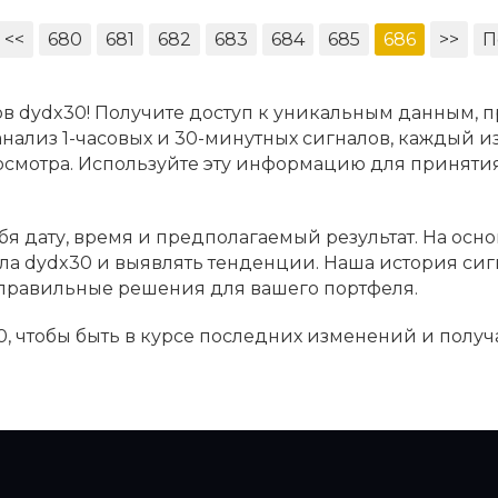
<<
680
681
682
683
684
685
686
>>
П
в dydx30! Получите доступ к уникальным данным, п
анализ 1-часовых и 30-минутных сигналов, каждый и
росмотра. Используйте эту информацию для принят
я дату, время и предполагаемый результат. На осн
ала dydx30 и выявлять тенденции. Наша история си
 правильные решения для вашего портфеля.
0, чтобы быть в курсе последних изменений и полу