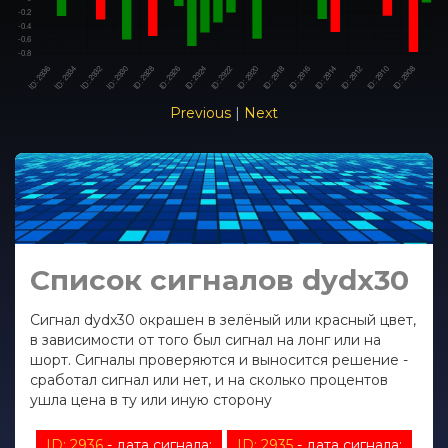
Previous
|
Next
Список сигналов dydx30
Сигнал dydx30 окрашен в зелёный или красный цвет,
в зависимости от того был сигнал на лонг или на
шорт. Сигналы проверяются и выносится решение -
сработал сигнал или нет, и на сколько процентов
ушла цена в ту или иную сторону
ID: 2936
- дата сигнала:
ID: 2935
- дата сигнала: