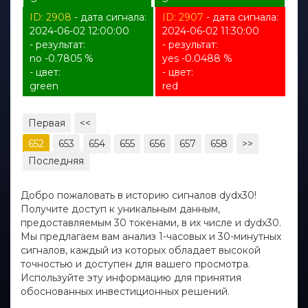
ID: 2908
- дата сигнала:
ID: 2907
- дата сигнала:
2024-06-02 12:00:00
2024-06-02 11:30:00
- результат:
- результат:
no -0.7805 %
yes -0.0488 %
- цвет:
- цвет:
green
red
Первая
<<
652
653
654
655
656
657
658
>>
Последняя
Добро пожаловать в историю сигналов dydx30!
Получите доступ к уникальным данным,
предоставляемым 30 токенами, в их числе и dydx30.
Мы предлагаем вам анализ 1-часовых и 30-минутных
сигналов, каждый из которых обладает высокой
точностью и доступен для вашего просмотра.
Используйте эту информацию для принятия
обоснованных инвестиционных решений.