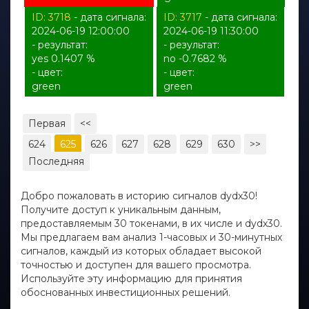
ID: 3718
- дата сигнала:
ID: 3717
- дата сигнала:
2024-06-19 12:00:00
2024-06-19 11:30:00
- результат:
- результат:
yes 0.1407 %
no -0.7682 %
- цвет:
- цвет:
green
green
Первая
<<
624
625
626
627
628
629
630
>>
Последняя
Добро пожаловать в историю сигналов dydx30!
Получите доступ к уникальным данным,
предоставляемым 30 токенами, в их числе и dydx30.
Мы предлагаем вам анализ 1-часовых и 30-минутных
сигналов, каждый из которых обладает высокой
точностью и доступен для вашего просмотра.
Используйте эту информацию для принятия
обоснованных инвестиционных решений.