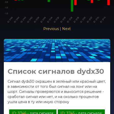
Previous
|
Next
Список сигналов dydx30
Сигнал dydx30 окрашен в зелёный или красный цвет,
в зависимости от того был сигнал на лонг или на
шорт. Сигналы проверяются и выносится решение -
сработал сигнал или нет, и на сколько процентов
ушла цена в ту или иную сторону
ID: 3746
- дата сигнала:
ID: 3745
- дата сигнала: