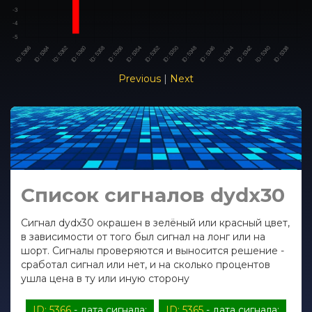
Previous
|
Next
Список сигналов dydx30
Сигнал dydx30 окрашен в зелёный или красный цвет,
в зависимости от того был сигнал на лонг или на
шорт. Сигналы проверяются и выносится решение -
сработал сигнал или нет, и на сколько процентов
ушла цена в ту или иную сторону
ID: 5366
- дата сигнала:
ID: 5365
- дата сигнала: