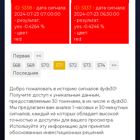
ID: 5338
- дата сигнала:
ID: 5337
- дата сигнала:
2024-07-23 07:00:00
2024-07-23 06:30:00
- результат:
- результат:
yes -0.4264 %
yes -0.4246 %
- цвет:
- цвет:
red
red
Первая
<<
568
569
570
571
572
573
574
>>
Последняя
Добро пожаловать в историю сигналов dydx30!
Получите доступ к уникальным данным,
предоставляемым 30 токенами, в их числе и dydx30.
Мы предлагаем вам анализ 1-часовых и 30-минутных
сигналов, каждый из которых обладает высокой
точностью и доступен для вашего просмотра.
Используйте эту информацию для принятия
обоснованных инвестиционных решений.