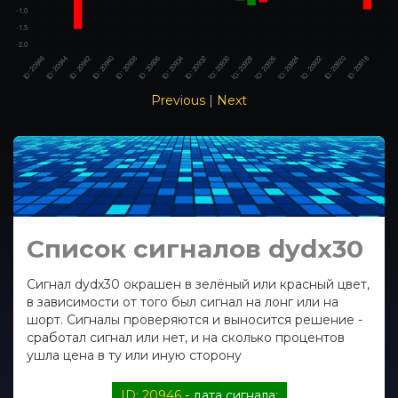
Previous
|
Next
Список сигналов dydx30
Сигнал dydx30 окрашен в зелёный или красный цвет,
в зависимости от того был сигнал на лонг или на
шорт. Сигналы проверяются и выносится решение -
сработал сигнал или нет, и на сколько процентов
ушла цена в ту или иную сторону
ID: 20946
- дата сигнала: