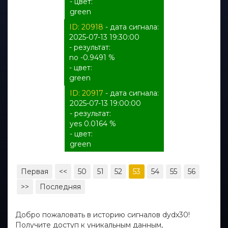
- цвет:
green
ID: 20918
- дата сигнала:
2025-07-13 19:30:00
- результат:
no -0.9491 %
- цвет:
green
ID: 20917
- дата сигнала:
2025-07-13 19:00:00
- результат:
yes 0.0164 %
- цвет:
green
Первая
<<
50
51
52
53
54
55
56
>>
Последняя
Добро пожаловать в историю сигналов dydx30!
Получите доступ к уникальным данным,