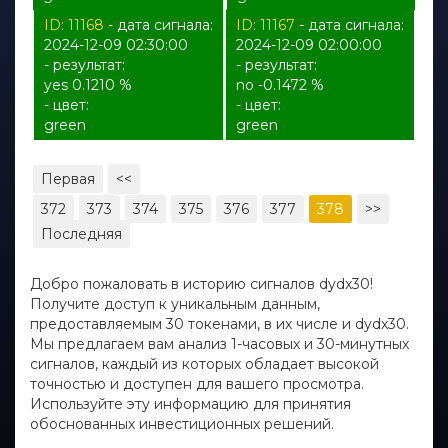
ID: 11168
- дата сигнала:
ID: 11167
- дата сигнала:
2024-12-09 02:30:00
2024-12-09 02:00:00
- результат:
- результат:
yes 0.1210 %
no -0.1472 %
- цвет:
- цвет:
green
green
Первая
<<
372
373
374
375
376
377
378
>>
Последняя
Добро пожаловать в историю сигналов dydx30!
Получите доступ к уникальным данным,
предоставляемым 30 токенами, в их числе и dydx30.
Мы предлагаем вам анализ 1-часовых и 30-минутных
сигналов, каждый из которых обладает высокой
точностью и доступен для вашего просмотра.
Используйте эту информацию для принятия
обоснованных инвестиционных решений.