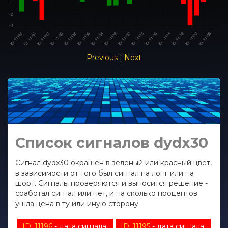
Previous
|
Next
Список сигналов dydx30
Сигнал dydx30 окрашен в зелёный или красный цвет,
в зависимости от того был сигнал на лонг или на
шорт. Сигналы проверяются и выносится решение -
сработал сигнал или нет, и на сколько процентов
ушла цена в ту или иную сторону
ID: 11196
- дата сигнала:
ID: 11195
- дата сигнала: