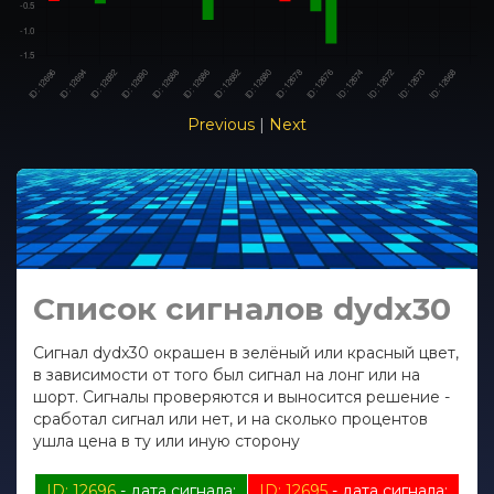
Previous
|
Next
Список сигналов dydx30
Сигнал dydx30 окрашен в зелёный или красный цвет,
в зависимости от того был сигнал на лонг или на
шорт. Сигналы проверяются и выносится решение -
сработал сигнал или нет, и на сколько процентов
ушла цена в ту или иную сторону
ID: 12696
- дата сигнала:
ID: 12695
- дата сигнала: