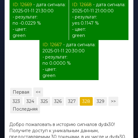
ID: 12669
- дата сигнала:
ID: 12668
- дата сигнала:
2025-01-11 21:30:00
2025-01-11 21:00:00
- результат:
- результат:
no -0.0229 %
yes 0.1147 %
- цвет:
- цвет:
green
green
ID: 12667
- дата сигнала:
2025-01-11 20:30:00
- результат:
no 0.0000 %
- цвет:
green
Первая
<<
323
324
325
326
327
328
329
>>
Последняя
Добро пожаловать в историю сигналов dydx30!
Получите доступ к уникальным данным,
предоставляемым 30 токенами, в их числе и dydx30.