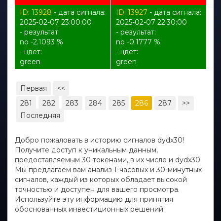
ID: 13928
- дата сигнала:
ID: 13927
- дата сигнала:
2025-02-07 23:00:00
2025-02-07 22:30:00
- результат:
- результат:
no -2.1093 %
no -0.1777 %
- цвет:
- цвет:
green
green
Первая
<<
281
282
283
284
285
286
287
>>
Последняя
Добро пожаловать в историю сигналов dydx30!
Получите доступ к уникальным данным,
предоставляемым 30 токенами, в их числе и dydx30.
Мы предлагаем вам анализ 1-часовых и 30-минутных
сигналов, каждый из которых обладает высокой
точностью и доступен для вашего просмотра.
Используйте эту информацию для принятия
обоснованных инвестиционных решений.