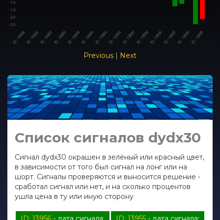
Previous
|
Next
Список сигналов dydx30
Сигнал dydx30 окрашен в зелёный или красный цвет,
в зависимости от того был сигнал на лонг или на
шорт. Сигналы проверяются и выносится решение -
сработал сигнал или нет, и на сколько процентов
ушла цена в ту или иную сторону
ID: 13956
- дата сигнала:
ID: 13955
- дата сигнала: