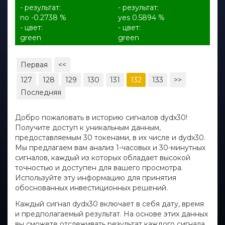
- результат:
- результат:
no -0.2738 %
yes 0.5894 %
- цвет:
- цвет:
green
green
Первая
<<
127
128
129
130
131
132
133
>>
Последняя
Добро пожаловать в историю сигналов dydx30!
Получите доступ к уникальным данным,
предоставляемым 30 токенами, в их числе и dydx30.
Мы предлагаем вам анализ 1-часовых и 30-минутных
сигналов, каждый из которых обладает высокой
точностью и доступен для вашего просмотра.
Используйте эту информацию для принятия
обоснованных инвестиционных решений.
Каждый сигнал dydx30 включает в себя дату, время
и предполагаемый результат. На основе этих данных
вы сможете отслеживать результат каждого сигнала