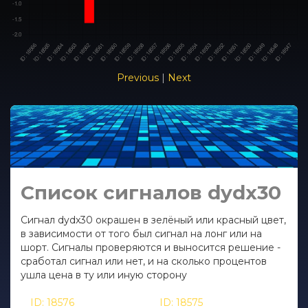
Previous
|
Next
Список сигналов dydx30
Сигнал dydx30 окрашен в зелёный или красный цвет,
в зависимости от того был сигнал на лонг или на
шорт. Сигналы проверяются и выносится решение -
сработал сигнал или нет, и на сколько процентов
ушла цена в ту или иную сторону
ID: 18576
- дата сигнала:
ID: 18575
- дата сигнала: