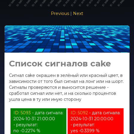
Previous
|
Next
Список сигналов cake
Сигнал cake окрашен в зелёный или красный цвет, в
зависимости от того был сигнал на лонг или на шорт.
Сигналы проверяются и выносится решение -
сработал сигнал или нет, и на сколько процентов
ушла цена в ту или иную сторону
ID: 5093
- дата сигнала:
ID: 5092
- дата сигнала:
2024-10-31 21:00:00
2024-10-31 20:00:00
- результат:
- результат:
no -0.2274 %
yes -0.3399 %