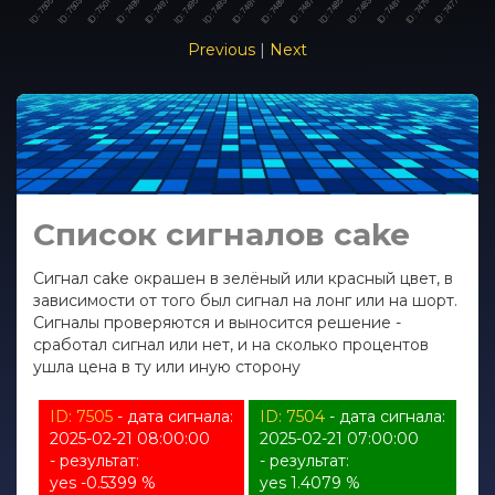
Previous
|
Next
Список сигналов cake
Сигнал cake окрашен в зелёный или красный цвет, в
зависимости от того был сигнал на лонг или на шорт.
Сигналы проверяются и выносится решение -
сработал сигнал или нет, и на сколько процентов
ушла цена в ту или иную сторону
ID: 7505
- дата сигнала:
ID: 7504
- дата сигнала:
2025-02-21 08:00:00
2025-02-21 07:00:00
- результат:
- результат:
yes -0.5399 %
yes 1.4079 %