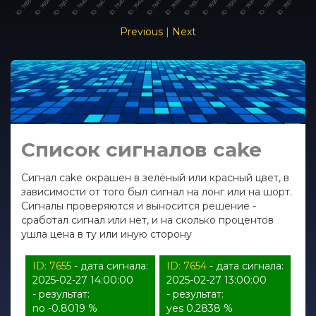
Previous
|
Next
Список сигналов cake
Сигнал cake окрашен в зелёный или красный цвет, в
зависимости от того был сигнал на лонг или на шорт.
Сигналы проверяются и выносится решение -
сработал сигнал или нет, и на сколько процентов
ушла цена в ту или иную сторону
ID: 7655
- дата сигнала:
ID: 7654
- дата сигнала:
2025-02-27 14:00:00
2025-02-27 13:00:00
- результат:
- результат:
no -0.8019 %
yes 0.2838 %