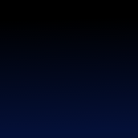
CRYPTANOV
История сигналов bifi12
Смотрите историю сигналов bifi12 на графике
результатов и на отдельных страницах с подробными
данными
Главная страница
»
История сигналов