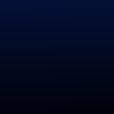
Previous
|
Next
Список сигналов bifi12