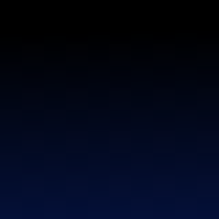
CRYPTANOV
История сигналов
atom4
Смотрите историю сигналов atom4 на графике
результатов и на отдельных страницах с подробными
данными
Главная страница
»
История сигналов