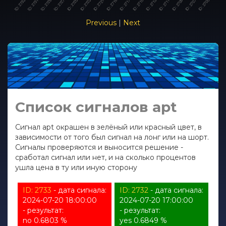
Previous
|
Next
Список сигналов apt
Сигнал apt окрашен в зелёный или красный цвет, в
зависимости от того был сигнал на лонг или на шорт.
Сигналы проверяются и выносится решение -
сработал сигнал или нет, и на сколько процентов
ушла цена в ту или иную сторону
ID: 2733
- дата сигнала:
ID: 2732
- дата сигнала:
2024-07-20 18:00:00
2024-07-20 17:00:00
- результат:
- результат:
no 0.6803 %
yes 0.6849 %