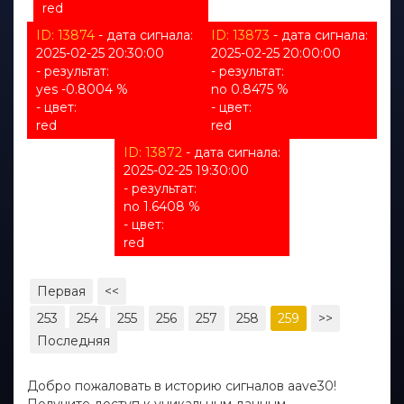
unknown
red
ID: 13874
- дата сигнала:
ID: 13873
- дата сигнала:
2025-02-25 20:30:00
2025-02-25 20:00:00
- результат:
- результат:
yes -0.8004 %
no 0.8475 %
- цвет:
- цвет:
red
red
ID: 13872
- дата сигнала:
2025-02-25 19:30:00
- результат:
no 1.6408 %
- цвет:
red
Первая
<<
253
254
255
256
257
258
259
>>
Последняя
Добро пожаловать в историю сигналов aave30!