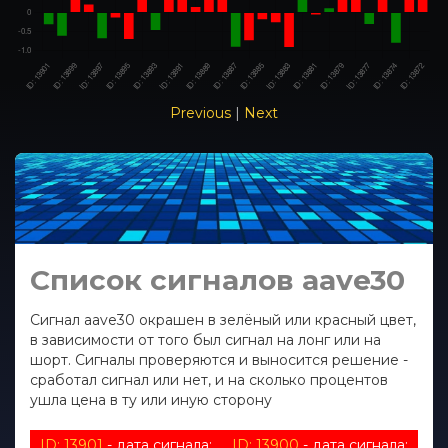
Previous
|
Next
Список сигналов aave30
Сигнал aave30 окрашен в зелёный или красный цвет,
в зависимости от того был сигнал на лонг или на
шорт. Сигналы проверяются и выносится решение -
сработал сигнал или нет, и на сколько процентов
ушла цена в ту или иную сторону
ID: 13901
- дата сигнала:
ID: 13900
- дата сигнала: