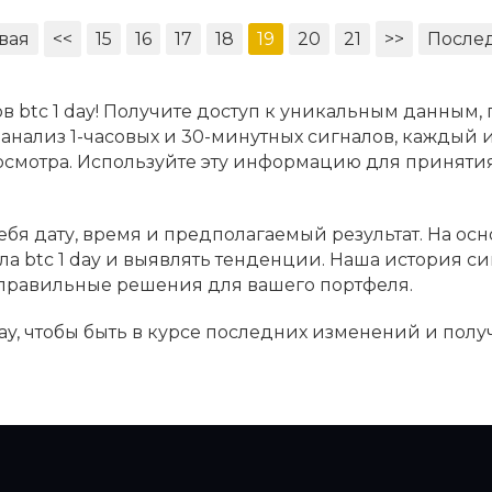
вая
<<
15
16
17
18
19
20
21
>>
После
в btc 1 day! Получите доступ к уникальным данным,
м анализ 1-часовых и 30-минутных сигналов, каждый 
росмотра. Используйте эту информацию для принят
себя дату, время и предполагаемый результат. На ос
ла btc 1 day и выявлять тенденции. Наша история с
 правильные решения для вашего портфеля.
day, чтобы быть в курсе последних изменений и пол