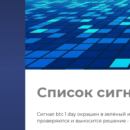
Список сигн
Сигнал btc 1 day окрашен в зелёный и
проверяются и выносится решение - с