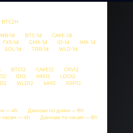
BTC2H
NB-1d
BTC-1d
CAKE-1d
FXS-1d
GMX-1d
ID-1d
IMX-1d
SOL-1d
TRB-1d
WLD-1d
OV
2
BTC12
CAKE12
CRV12
12
ID12
IMX12
LDO12
c 1 day
B12
WLD12
XAI12
XRP12
раницах с подробными данными
м — 4h
Данные по дням — 8h
 часам — 4h
Данные по часам — 8h