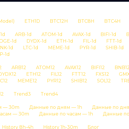
N
Model)
ETH1D
BTC12H
BTC8H
BTC4H
1d
ARB-1d
ATOM-1d
AVAX-1d
BIFI-1d
B
OGE-1d
DYDX-1d
ETH-1d
FIL-1d
FTT-1d
INK-1d
LTC-1d
MEME-1d
PYR-1d
SHIB-1d
P-1d
RYPTAN
2
ARB12
ATOM12
AVAX12
BIFI12
BNB1
DYDX12
ETH12
FIL12
FTT12
FXS12
GMX
я сигналов bt
C12
MEME12
PYR12
SHIB12
SOL12
TR
d2
Trend3
Trend4
tc 1 day на графике результатов и на отдельных ст
м — 30m
Данные по дням — 1h
Данные по дня
Главная страница
»
История сигналов
часам — 30m
Данные по часам — 1h
Данные по
History 8h-4h
History 1h-30m
Блог